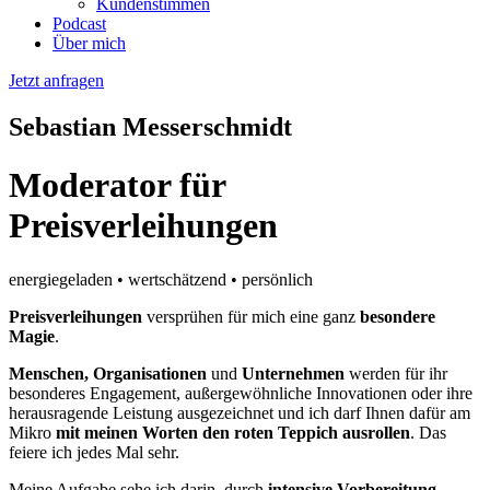
Kundenstimmen
Podcast
Über mich
Jetzt anfragen
Sebastian Messerschmidt
Moderator für
Preisverleihungen
energiegeladen • wertschätzend • persönlich
Preisverleihungen
versprühen für mich eine ganz
besondere
Magie
.
Menschen, Organisationen
und
Unternehmen
werden für ihr
besonderes Engagement, außergewöhnliche Innovationen oder ihre
herausragende Leistung ausgezeichnet und ich darf Ihnen dafür am
Mikro
mit meinen Worten den roten Teppich ausrollen
. Das
feiere ich jedes Mal sehr.
Meine Aufgabe sehe ich darin, durch
intensive Vorbereitung
–