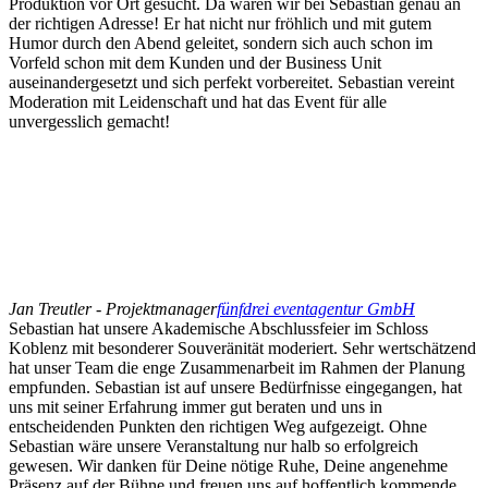
Produktion vor Ort gesucht. Da waren wir bei Sebastian genau an
der richtigen Adresse! Er hat nicht nur fröhlich und mit gutem
Humor durch den Abend geleitet, sondern sich auch schon im
Vorfeld schon mit dem Kunden und der Business Unit
auseinandergesetzt und sich perfekt vorbereitet. Sebastian vereint
Moderation mit Leidenschaft und hat das Event für alle
unvergesslich gemacht!
Jan Treutler - Projektmanager
fünfdrei eventagentur GmbH
Sebastian hat unsere Akademische Abschlussfeier im Schloss
Koblenz mit besonderer Souveränität moderiert. Sehr wertschätzend
hat unser Team die enge Zusammenarbeit im Rahmen der Planung
empfunden. Sebastian ist auf unsere Bedürfnisse eingegangen, hat
uns mit seiner Erfahrung immer gut beraten und uns in
entscheidenden Punkten den richtigen Weg aufgezeigt. Ohne
Sebastian wäre unsere Veranstaltung nur halb so erfolgreich
gewesen. Wir danken für Deine nötige Ruhe, Deine angenehme
Präsenz auf der Bühne und freuen uns auf hoffentlich kommende